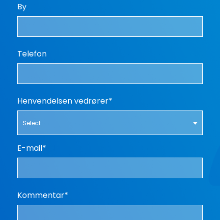
By
Telefon
Henvendelsen vedrører*
Select
E-mail*
Kommentar*