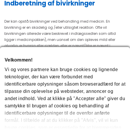
Indberetning af bivirkninger
Der kan opstå bivirkninger ved behandling med medicin. En
bivirkning er en skadelig og /eller utilsigtet reaktion. Ofte vil
bivirkningen allerede være beskrevet i indlægssedlen som altid
ligger i medicinpakken), men uanset om den opleves mild eller
alvorlig, er hyppig eller sjælden, eller er nævnt/ikke er nævnt i
indlægssedlen, bør den rapporteres.
Velkommen!
Du kan indberette ved at kontakte lægen eller apoteket, eller ved selv
at indberette bivirkningen online (se vejledning i link neden for). Din
Vi og vores partnere kan bruge cookies og lignende
læge kan vurdere, om symptomerne kan skyldes din medicin eller
teknologier, der kan være forbundet med
eventuelt andre forhold samt om din behandling skal ændres.
identificerbare oplysninger såsom browseradfærd for at
Lægen har desuden pligt til at indberette bivirkninger og kan
tilpasse din oplevelse på websteder, annoncer og
supplere med informationer fra journalen, som kan hjælpe
andet indhold. Ved at klikke på "Accepter alle" giver du
Lægemiddelstyrelsen til at vurdere den indberettede bivirkning og
om indlægssedlen skal opdateres. Formålet med at indberette
samtykke til brugen af ​​cookies og behandling af
bivirkninger er at øge patientsikkerheden.
identificerbare oplysninger til de ovenfor anførte
formål. I tilfælde af at du klikker på "Afvis", vil vi kun
Meld en bivirkning:
bruge cookies, som er essentielle for at hjemmesiden
https://laegemiddelstyrelsen.dk/da/bivirkninger/bivirkninger ved