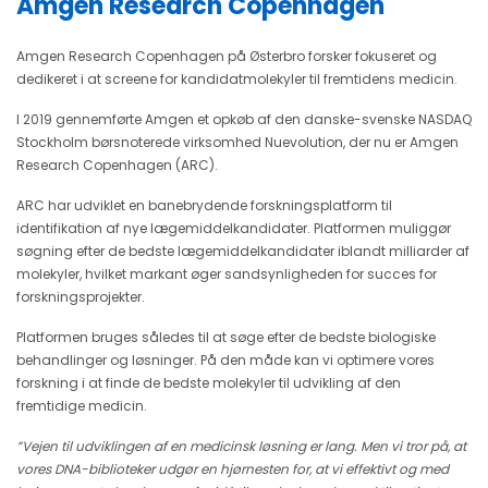
Amgen Research Copenhagen
Amgen Research Copenhagen på Østerbro forsker fokuseret og
dedikeret i at screene for kandidatmolekyler til fremtidens medicin.
I 2019 gennemførte Amgen et opkøb af den danske-svenske NASDAQ
Stockholm børsnoterede virksomhed Nuevolution, der nu er Amgen
Research Copenhagen (ARC).
ARC har udviklet en banebrydende forskningsplatform til
identifikation af nye lægemiddelkandidater. Platformen muliggør
søgning efter de bedste lægemiddelkandidater iblandt milliarder af
molekyler, hvilket markant øger sandsynligheden for succes for
forskningsprojekter.
Platformen bruges således til at søge efter de bedste biologiske
behandlinger og løsninger. På den måde kan vi optimere vores
forskning i at finde de bedste molekyler til udvikling af den
fremtidige medicin.
”Vejen til udviklingen af en medicinsk løsning er lang. Men vi tror på, at
vores DNA-biblioteker udgør en hjørnesten for, at vi effektivt og med