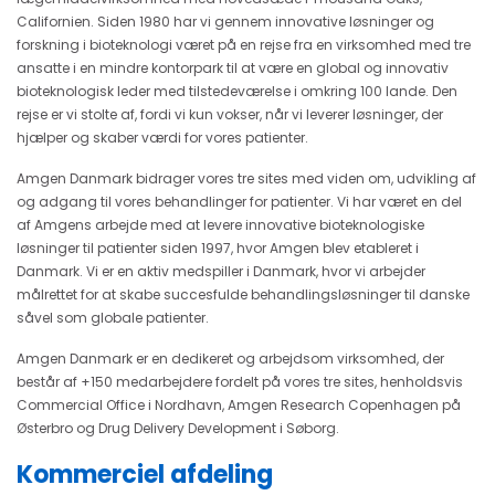
Californien. Siden 1980 har vi gennem innovative løsninger og
forskning i bioteknologi været på en rejse fra en virksomhed med tre
ansatte i en mindre kontorpark til at være en global og innovativ
bioteknologisk leder med tilstedeværelse i omkring 100 lande. Den
rejse er vi stolte af, fordi vi kun vokser, når vi leverer løsninger, der
hjælper og skaber værdi for vores patienter.
Amgen Danmark bidrager vores tre sites med viden om, udvikling af
og adgang til vores behandlinger for patienter. Vi har været en del
af Amgens arbejde med at levere innovative bioteknologiske
løsninger til patienter siden 1997, hvor Amgen blev etableret i
Danmark. Vi er en aktiv medspiller i Danmark, hvor vi arbejder
målrettet for at skabe succesfulde behandlingsløsninger til danske
såvel som globale patienter.
Amgen Danmark er en dedikeret og arbejdsom virksomhed, der
består af +150 medarbejdere fordelt på vores tre sites, henholdsvis
Commercial Office i Nordhavn, Amgen Research Copenhagen på
Østerbro og Drug Delivery Development i Søborg.
Kommerciel afdeling