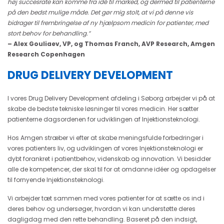
høj succesrate kan komme fra idé til marked, og dermed til patienterne
på den bedst mulige måde. Det gør mig stolt, at vi på denne vis
bidrager til frembringelse af ny hjælpsom medicin for patienter, med
stort behov for behandling.”
– Alex Gouliaev, VP, og Thomas Franch, AVP Research, Amgen
Research Copenhagen
DRUG DELIVERY DEVELOPMENT
I vores Drug Delivery Development afdeling i Søborg arbejder vi på at
skabe de bedste tekniske løsninger til vores medicin. Her sætter
patienterne dagsordenen for udviklingen af Injektionsteknologi.
Hos Amgen stræber vi efter at skabe meningsfulde forbedringer i
vores patienters liv, og udviklingen af vores Injektionsteknologi er
dybt forankret i patientbehov, videnskab og innovation. Vi besidder
alle de kompetencer, der skal til for at omdanne idéer og opdagelser
til fornyende Injektionsteknologi.
Vi arbejder tæt sammen med vores patienter for at sætte os ind i
deres behov og undersøger, hvordan vi kan understøtte deres
dagligdag med den rette behandling. Baseret på den indsigt,