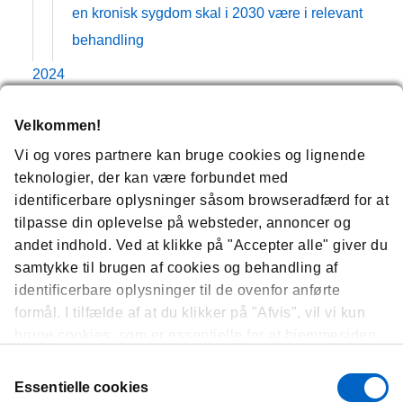
en kronisk sygdom skal i 2030 være i relevant
behandling
2024
05
Velkommen!
Tore glæder sig over genvalg til Lifs bestyrelse
Vi og vores partnere kan bruge cookies og lignende
Tore glæder sig over genvalg til Lifs bestyrelse
teknologier, der kan være forbundet med
identificerbare oplysninger såsom browseradfærd for at
2025
categories
tilpasse din oplevelse på websteder, annoncer og
patients
Aanvullende oplossingen
Responsibility
andet indhold. Ved at klikke på "Accepter alle" giver du
Blogs
samtykke til brugen af ​​cookies og behandling af
identificerbare oplysninger til de ovenfor anførte
blog-entries
formål. I tilfælde af at du klikker på "Afvis", vil vi kun
bruge cookies, som er essentielle for at hjemmesiden
kan fungere, og vi vil dermed ikke være i stand til at
Samtykkevalg
optimere og personliggøre vores hjemmeside. Du kan
Essentielle cookies
til enhver tid se, ændre eller trække dit samtykke