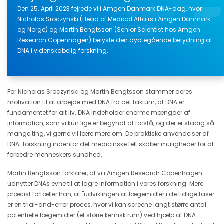
Den 25. April 2023 fejrede vi i Amgen Danmark DNA-dag, hvor
Nicholas Sroczynski (Head of Medical Affairs i Amgen Danmark
og Norge) og Martin Bengtsson (Senior Scientist hos Amgen
Research Copenhagen) belyste den dybtegående betydning af
DNA i videnskabelig forskning.
For Nicholas Sroczynski og Martin Bengtsson stammer deres
motivation til at arbejde med DNA fra det faktum, at DNA er
fundamentet for alt liv. DNA indeholder enorme mængder af
information, som vi kun lige er begyndt at forstå, og der er stadig så
mange ting, vi gerne vil lære mere om. De praktiske anvendelser af
DNA-forskning indenfor det medicinske felt skaber muligheder for at
forbedre menneskers sundhed.
Martin Bengtsson forklarer, at vi i Amgen Research Copenhagen
udnytter DNAs evne til at lagre information i vores forskning. Mere
præcist fortæller han, at "udviklingen af lægemidler i de tidlige faser
er en trial-and-error proces, hvor vi kan screene langt større antal
potentielle lægemidler (et større kemisk rum) ved hjælp af DNA-