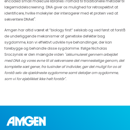
encoded small molecule libraries i forhold til traditionelle metoder til
lægemiddelscreening. DNA giver os mulighed for retrospektivt at
identificere, hvilke molekyler der interagerer med et protein ved at
sekventere DNAet".
Amgen har altid været et ”biology first” selskab og ved først at forstå
de underliggende mekanismer af genetiske defekter bag
sygdomme, kan vi effektivt udvikle nye behandlinger, der kan
forebygge og behandle disse sygdomme. Ifølge Nicholas
Sroczynski er den mængde viden
"akkumuleret gennem arbejdet
med DNA og vores evne til at sekvensere det menneskelige genom, det
komplette sæt gener, fra tusinder af individer, gør det muligt for os at
forstå selv de sjældneste sygdomme samt detaljer om sygdomme,
som vi for øjeblikket ikke helt forstår".